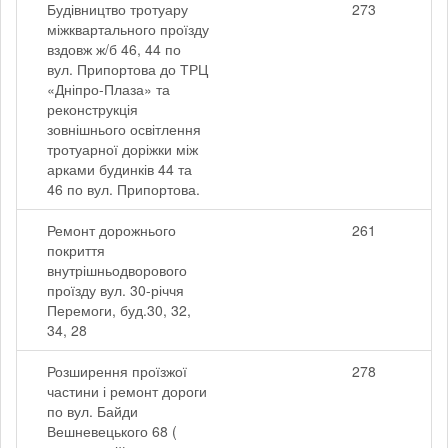
Будівництво тротуару
273
міжквартального проїзду
вздовж ж/б 46, 44 по
вул. Припортова до ТРЦ
«Дніпро-Плаза» та
реконструкція
зовнішнього освітлення
тротуарної доріжки між
арками будинків 44 та
46 по вул. Припортова.
Ремонт дорожнього
261
покриття
внутрішньодворового
проїзду вул. 30-річчя
Перемоги, буд.30, 32,
34, 28
Розширення проїзжої
278
частини і ремонт дороги
по вул. Байди
Вешневецького 68 (