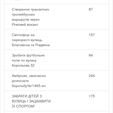
Створення транзитних
87
тролейбусних
маршрутів через
Річковий вокзал
Світлофор на
157
перехресті вулиць
Благовісна та Різдвяна
Зробити футбольне
84
поле по вулиці
Корольова 32
Амброзія, своєчасно
244
розпочати
боротьбуЧе/1465-еп
ЗАБРАТИ ДІТЕЙ З
175
ВУЛИЦЬ І ЗАЦІКАВИТИ
ЇХ СПОРТОМ!