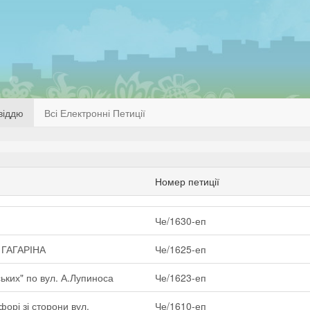
віддю
Всі Електронні Петиції
Номер петиції
Че/1630-еп
ГАГАРІНА
Че/1625-еп
ьких" по вул. А.Лупиноса
Че/1623-еп
орі зі сторони вул.
Че/1610-еп