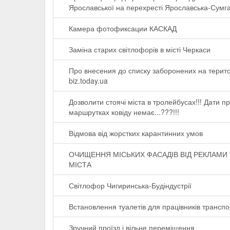
Ярославської на перехресті Ярославська-Сумга
Камера фотофиксации КАСКАД
Заміна старих світлофорів в місті Черкаси
Про внесения до списку заборонених на територ
biz.today.ua
Дозволити стоячі міста в тролейбусах!!! Дати п
маршрутках ковіду немає...???!!!
Відмова від жорстких карантинних умов
ОЧИЩЕННЯ МІСЬКИХ ФАСАДІВ ВІД РЕКЛАМИ
МІСТА
Світлофор Чигиринська-Будіндустрії
Встановлення туалетів для працівників транспо
Зручний проїзд і вільне переміщення