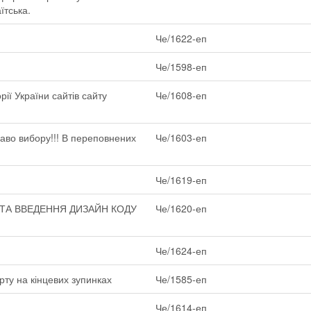
їтська.
Че/1622-еп
Че/1598-еп
ії України сайтів сайту
Че/1608-еп
раво вибору!!! В переповнених
Че/1603-еп
Че/1619-еп
 ТА ВВЕДЕННЯ ДИЗАЙН КОДУ
Че/1620-еп
Че/1624-еп
рту на кінцевих зупинках
Че/1585-еп
Че/1614-еп