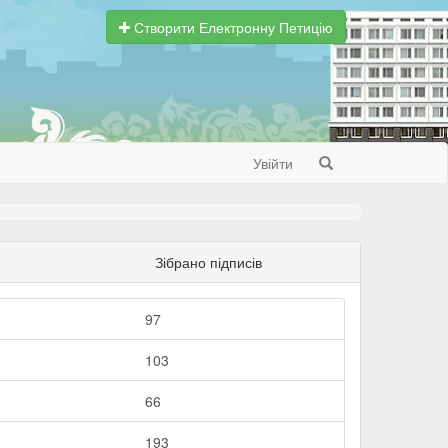
Створити Електронну Петицію
Увійти
Search
Зібрано підписів
97
103
66
193