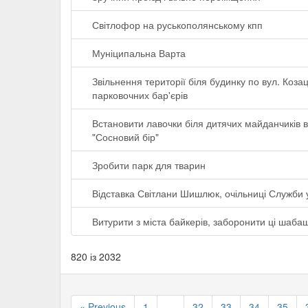
Світлофор на руськополянському кпп
Муніципальна Варта
Звільнення території біля будинку по вул. Коз
парковочних бар'єрів
Встановити лавочки біля дитячих майданчиків в
"Сосновий бір"
Зробити парк для тварин
Відставка Світлани Шишлюк, очільниці Служби 
Витурити з міста байкерів, заборонити ці шабаш
820 із 2032
« Previous
1
…
32
33
34
35