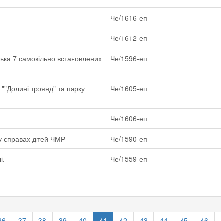
Че/1616-еп
Че/1612-еп
ацька 7 самовільно встановлених
Че/1596-еп
 ""Долині троянд" та парку
Че/1605-еп
Че/1606-еп
у справах дітей ЧМР
Че/1590-еп
і.
Че/1559-еп
36
37
38
39
40
41
42
43
44
45
46