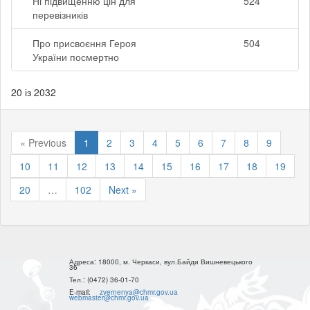
Ні підвищенню цін для
524
перевізників
Про присвоєння Героя
504
України посмертно
20 із 2032
« Previous
1
2
3
4
5
6
7
8
9
10
11
12
13
14
15
16
17
18
19
20
…
102
Next »
Адреса:
18000, м. Черкаси, вул.Байди Вишневецького
36
Тел.:
(0472) 36-01-70
E-mail:
zvernenya@chmr.gov.ua
webmaster@chmr.gov.ua