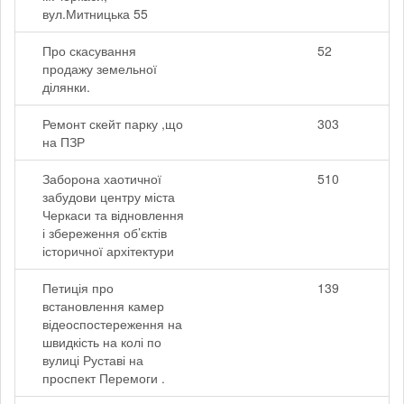
вул.Митницька 55
Про скасування
52
продажу земельної
ділянки.
Ремонт скейт парку ,що
303
на ПЗР
Заборона хаотичної
510
забудови центру міста
Черкаси та відновлення
і збереження об’єктів
історичної архітектури
Петиція про
139
встановлення камер
відеоспостереження на
швидкість на колі по
вулиці Руставі на
проспект Перемоги .