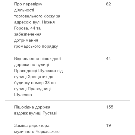
Про перевірку
82
діяльності
торговельного кіоску за
адресою вул. Нижня
Горова, 44 та
забезпечення
дотримання
громадського порядку
Відновлення пішохідної
44
доріжки по вулиці
Праведниці Шулежко від
вулиці Хрещатик до
будинку номер 33 по
вулиці Праведниці
Шулежко
Пішохідна доріжка
155
вздовж вулиці Руставі
Заміна директора
19
музичного Черкаського