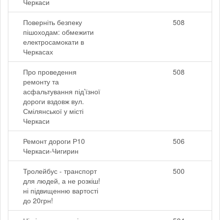
Черкаси
Поверніть безпеку
508
пішоходам: обмежити
електросамокати в
Черкасах
Про проведення
508
ремонту та
асфальтування під’їзної
дороги вздовж вул.
Смілянської у місті
Черкаси
Ремонт дороги Р10
506
Черкаси-Чигирин
Тролейбус - транспорт
500
для людей, а не розкіш!
ні підвищенню вартості
до 20грн!