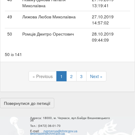
Миколаївна
13:19:41
49
Лижова Любов Миколаївна
27.10.2019
14:57:02
50
Ромців Дмитро Орестович
28.10.2019
09:44:09
50 із 141
« Previous
1
2
3
Next »
Повернутися до петиції
Адреса:
18000, м. Черкаси, вул.Байди Вишневецького
36
Тел.:
(0472) 36-01-70
E-mail:
zvernenya@chmr.gov.ua
webmaster@chmr.gov.ua