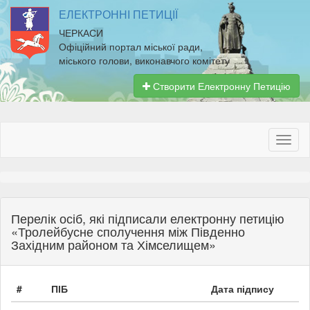
ЕЛЕКТРОННІ ПЕТИЦІЇ
ЧЕРКАСИ
Офіційний портал міської ради,
міського голови, виконавчого комітету
Створити Електронну Петицію
Перелік осіб, які підписали електронну петицію
«Тролейбусне сполучення між Південно
Західним районом та Хімселищем»
#
ПІБ
Дата підпису