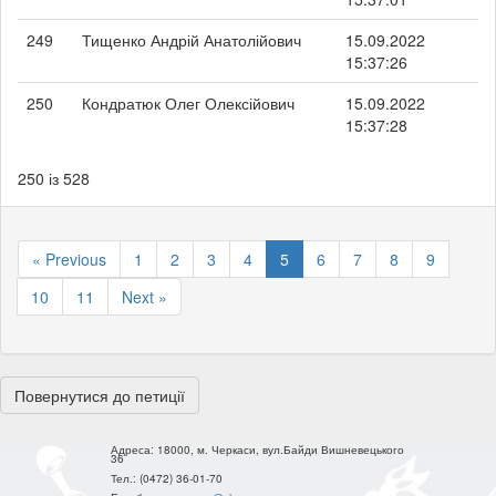
249
Тищенко Андрій Анатолійович
15.09.2022
15:37:26
250
Кондратюк Олег Олексійович
15.09.2022
15:37:28
250 із 528
« Previous
1
2
3
4
5
6
7
8
9
10
11
Next »
Повернутися до петиції
Адреса:
18000, м. Черкаси, вул.Байди Вишневецького
36
Тел.:
(0472) 36-01-70