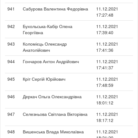
941
Сабурова Валентина Федорівна
11.12.2021
17:27:48
942
Бухольська-Кабір Олена
11.12.2021
Георгіївна
17:39:40
943
Коломієць Олександр
11.12.2021
Анатолійович
17:41:36
944
Гончаров Антон Андрійович
11.12.2021
17:41:37
945
Кріт Сергій Юрійович
11.12.2021
17:48:59
946
Деркач Ольга Олександрівна
11.12.2021
18:01:12
947
Селезньова Світлана Вікторівна
11.12.2021
18:17:12
948
Вишенська Влада Миколаївна
11.12.2021
18:21:20