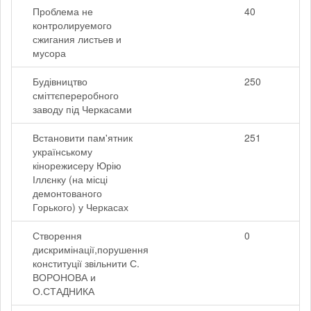
Проблема не
40
контролируемого
сжигания листьев и
мусора
Будівництво
250
сміттєпереробного
заводу під Черкасами
Встановити пам'ятник
251
українському
кінорежисеру Юрію
Іллєнку (на місці
демонтованого
Горького) у Черкасах
Створення
0
дискримінації,порушення
конституції звільнити С.
ВОРОНОВА и
О.СТАДНИКА