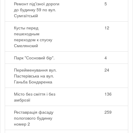
Ремонт під'їзної дороги
5
до будинку 59 по вул.
Сумгаїтській
Кусты перед
12
пешеходным
переходом к спуску
Смелянский
Парк "Сосновий бір".
4
Перейменування вул.
24
Пастерівська на вул.
Ганьба Бондаренка
Місто без сміття і без
136
амброзії
Реставрація фасаду
259
пологового будинку
номер 2