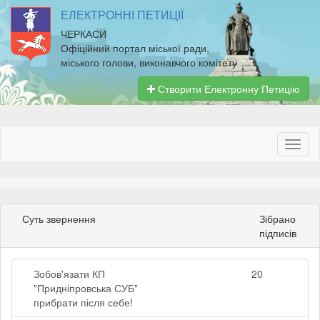
ЕЛЕКТРОННІ ПЕТИЦІЇ
ЧЕРКАСИ
Офіційний портал міської ради,
міського голови, виконавчого комітету
Створити Електронну Петицію
Суть звернення
Зібрано
підписів
Зобов'язати КП
20
"Придніпровська СУБ"
прибрати після себе!