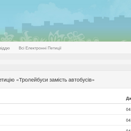
віддю
Всі Електронні Петиції
петицію «Тролейбуси замість автобусів»
Да
04
04
04