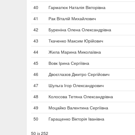
40
Гарматюк Наталія Вікторівна
41
Рак Віталій Михайлович
42
Буреніна Олена Олександрівна
43
Ткаченко Максим Юрійович
44
Жила Марина Миколаївна
45
Вовк Ірина Сергіївна
46
Двоєглазов Дмитро Сергійович
47
Шульга Ігор Олександрович
48
Колосова Тетяна Олександрівна
49
Моцайко Валентина Сергіївна
50
Гаращенко Вікторія Іванівна
50 із 252