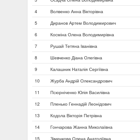
4
Волвенко Анна Вікторівна
5
Диранов Артем Володимирович
6
Косміна Олена Володимирівна
7
Рушай Тетяна Іванівна
8
Шевченко Діана Олегівна
9
Калашник Наталія Сергіївна
10
Журба Андрій Олександрович
11
Псюрніченко Юлія Василівна
12
Пленько Геннадій Леонідович
13
Кодола Вікторія Петрівна
14
Гончарова Жанна Миколаївна
15
Зіменкова Олена Анатоліївна