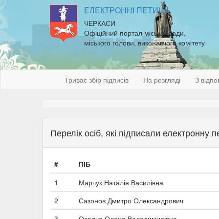
ЕЛЕКТРОННІ ПЕТИЦІЇ
ЧЕРКАСИ
Офіційний портал міської ради,
міського голови, виконавчого комітету
Триває збір підписів
На розгляді
З відпо
Перелік осіб, які підписали електронну 
#
ПІБ
1
Марчук Наталія Василівна
2
Сазонов Дмитро Олександрович
3
Осадча Олена Володимирівна