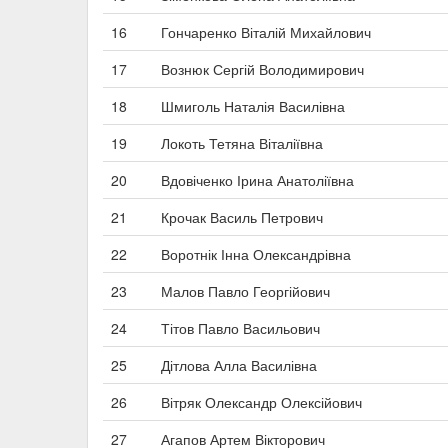
16
Гончаренко Віталій Михайлович
17
Вознюк Сергій Володимирович
18
Шмиголь Наталія Василівна
19
Локоть Тетяна Віталіївна
20
Вдовіченко Ірина Анатоліївна
21
Крочак Василь Петрович
22
Воротнік Інна Олександрівна
23
Малов Павло Георгійович
24
Тітов Павло Васильович
25
Дітлова Алла Василівна
26
Вітряк Олександр Олексійович
27
Агапов Артем Вікторович