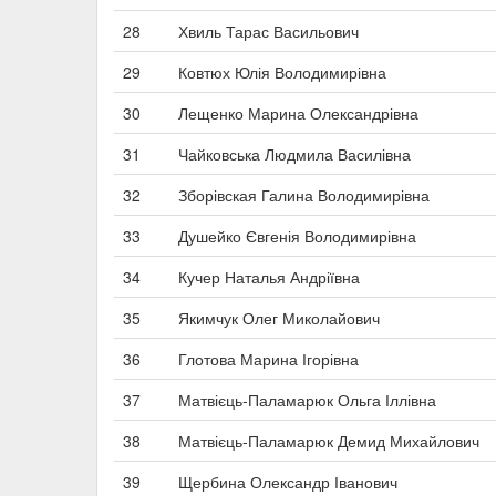
28
Хвиль Тарас Васильович
29
Ковтюх Юлія Володимирівна
30
Лещенко Марина Олександрівна
31
Чайковська Людмила Василівна
32
Зборівская Галина Володимирівна
33
Душейко Євгенія Володимирівна
34
Кучер Наталья Андріївна
35
Якимчук Олег Миколайович
36
Глотова Марина Ігорівна
37
Матвієць-Паламарюк Ольга Іллівна
38
Матвієць-Паламарюк Демид Михайлович
39
Щербина Олександр Іванович