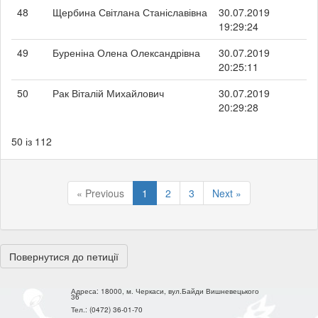
48
Щербина Світлана Станіславівна
30.07.2019
19:29:24
49
Буреніна Олена Олександрівна
30.07.2019
20:25:11
50
Рак Віталій Михайлович
30.07.2019
20:29:28
50 із 112
« Previous
1
2
3
Next »
Повернутися до петиції
Адреса:
18000, м. Черкаси, вул.Байди Вишневецького
36
Тел.:
(0472) 36-01-70