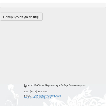
Повернутися до петиції
Адреса:
18000, м. Черкаси, вул.Байди Вишневецького
36
Тел.:
(0472) 36-01-70
E-mail:
zvernenya@chmr.gov.ua
webmaster@chmr.gov.ua