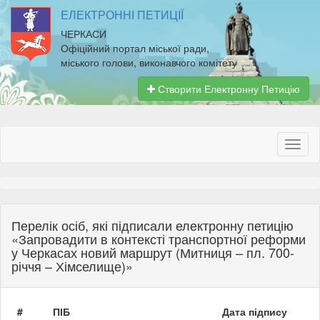
ЕЛЕКТРОННІ ПЕТИЦІЇ
ЧЕРКАСИ
Офіційний портал міської ради,
міського голови, виконавчого комітету
Створити Електронну Петицію
Перелік осіб, які підписали електронну петицію
«Запровадити в контексті транспортної реформи
у Черкасах новий маршрут (Митниця – пл. 700-
річчя – Хімселище)»
#
ПІБ
Дата підпису