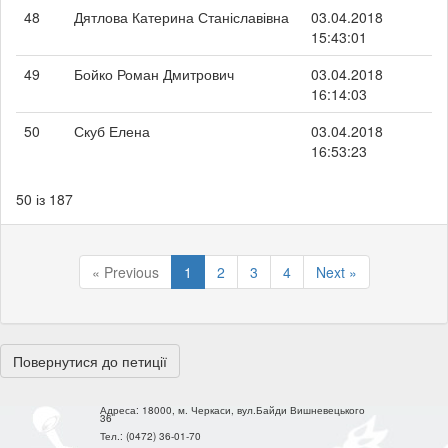
48
Дятлова Катерина Станіславівна
03.04.2018
15:43:01
49
Бойко Роман Дмитрович
03.04.2018
16:14:03
50
Скуб Елена
03.04.2018
16:53:23
50 із 187
« Previous
1
2
3
4
Next »
Повернутися до петиції
Адреса:
18000, м. Черкаси, вул.Байди Вишневецького
36
Тел.:
(0472) 36-01-70