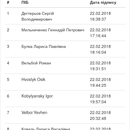
#
ПІБ
Дата підпису
1
Дегтерьов Сергій
22.02.2018
Володимирович
16:38:37
2
Мельниченко Геннадій Петрович
22.02.2018
17:16:44
3
Булка Лариса Павлівна
22.02.2018
18:16:04
4
Вельбой Роман
22.02.2018
19:31:51
5
Hvostyk Osik
22.02.2018
19:44:25
6
Kobylyansky Igor
22.02.2018
19:57:04
7
Velboi Yevhen
22.02.2018
20:32:48
8
Коваль Лариса Василівна
23.02.2018