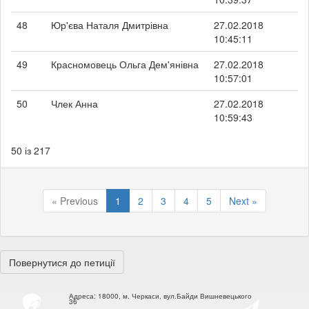
48
Юр'єва Наталя Дмитрівна
27.02.2018
10:45:11
49
Красномовець Ольга Дем'янівна
27.02.2018
10:57:01
50
Члек Анна
27.02.2018
10:59:43
50 із 217
« Previous
1
2
3
4
5
Next »
Повернутися до петиції
Адреса:
18000, м. Черкаси, вул.Байди Вишневецького
36