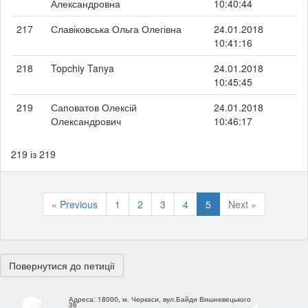
Александровна
10:40:44
217
Славіковська Ольга Олегівна
24.01.2018
10:41:16
218
Topchiy Tanya
24.01.2018
10:45:45
219
Саповатов Олексій
24.01.2018
Олександрович
10:46:17
219 із 219
« Previous
1
2
3
4
5
Next »
Повернутися до петиції
Адреса:
18000, м. Черкаси, вул.Байди Вишневецького
36