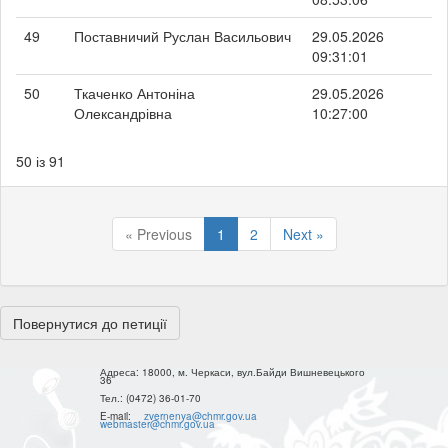
49
Поставничий Руслан Васильович
29.05.2026
09:31:01
50
Ткаченко Антоніна
29.05.2026
Олександрівна
10:27:00
50 із 91
« Previous
1
2
Next »
Повернутися до петиції
Адреса:
18000, м. Черкаси, вул.Байди Вишневецького
36
Тел.:
(0472) 36-01-70
E-mail:
zvernenya@chmr.gov.ua
webmaster@chmr.gov.ua