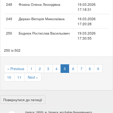
248
Фокіна Олена Леонідівна
19.03.2026
17:18:31
249
Деркач Вікторія Миколаївна
19.03.2026
17:20:28
250
Боднюк Ростислав Васильович
19.03.2026
17:30:55
250 із 502
« Previous
1
2
3
4
5
6
7
8
9
10
11
Next »
Повернутися до петиції
Адреса:
18000, м. Черкаси, вул.Байди Вишневецького