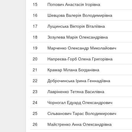
15
Попович Анастасія Ігорівна
16
Шевцова Валерія Володимирівна
17
Лущинська Вікторія Віталіївна
18
Зозулева Марія Олександрівна
19
Марченко Олександр Миколайович
20
Напреєва-Горб Олена Григорівна
21
Крамар Мілана Богданівна
22
Доброчинська Ірина Геннадіївна
23
Лавріненко Тетяна Василівна
24
Чорногал Едуард Олександрович
25
Сільванович Тарас Володимирович
26
Майстренко Анна Олександрівна