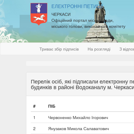
ЕЛЕКТРОННІ ПЕТИЦІЇ
ЧЕРКАСИ
Офіційний портал міської ради,
міського голови, виконавчого комітету
Триває збір підписів
На розгляді
З відпо
Перелік осіб, які підписали електронну
будинків в районі Водоканалу м. Черкаси
#
ПІБ
1
Червоненко Михайло Ігорович
2
Янузаков Микола Салаватович