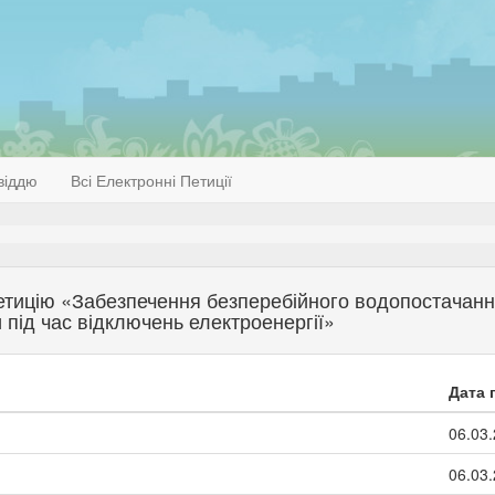
віддю
Всі Електронні Петиції
 петицію «Забезпечення безперебійного водопостачанн
 під час відключень електроенергії»
Дата 
06.03.
06.03.