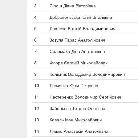
3
Сірош Діана Вікторівна
4
Добровольська Юлія Віталіївна
5
Драпеза Віталій Володимирович
6
Зозуля Тарас Анатолійович
7
Соломаха Діна Анатоліївна
8
Флоря Євгеній Миколайович
9
Колісник Володимир Володимирович
10
Левченко Юлія Петрівна
11
Нестеренко Володимир Сергійович
12
Заборьєва Тетяна Олегівна
13
Коваль Іван Миколайович
14
Ляшко Анастасія Анатоліївна