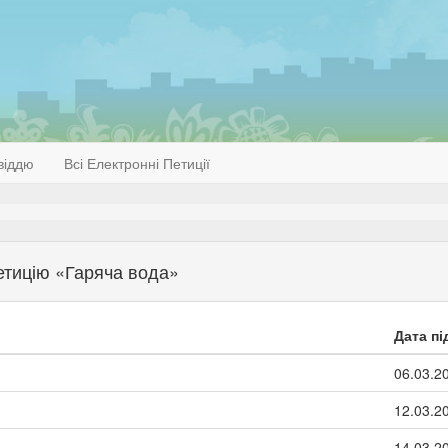
віддю
Всі Електронні Петиції
петицію «Гаряча вода»
Дата пі
06.03.2
12.03.2
14.03.2