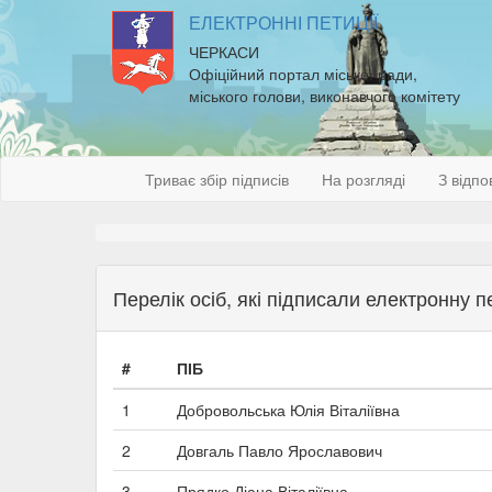
ЕЛЕКТРОННІ ПЕТИЦІЇ
ЧЕРКАСИ
Офіційний портал міської ради,
міського голови, виконавчого комітету
Триває збір підписів
На розгляді
З відпо
Перелік осіб, які підписали електронну 
#
ПІБ
1
Добровольська Юлія Віталіївна
2
Довгаль Павло Ярославович
3
Прядко Діана Віталіївна