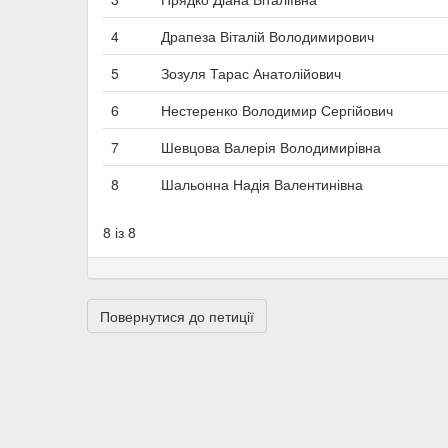
4
Драпеза Віталій Володимирович
5
Зозуля Тарас Анатолійович
6
Нестеренко Володимир Сергійович
7
Шевцова Валерія Володимирівна
8
Шальонна Надія Валентинівна
8 із 8
Повернутися до петиції