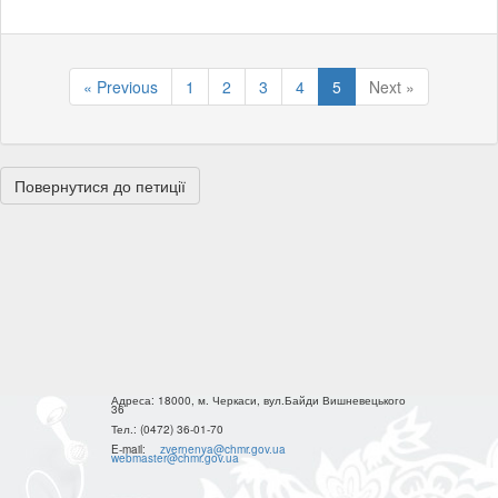
« Previous
1
2
3
4
5
Next »
Повернутися до петиції
Адреса:
18000, м. Черкаси, вул.Байди Вишневецького
36
Тел.:
(0472) 36-01-70
E-mail:
zvernenya@chmr.gov.ua
webmaster@chmr.gov.ua