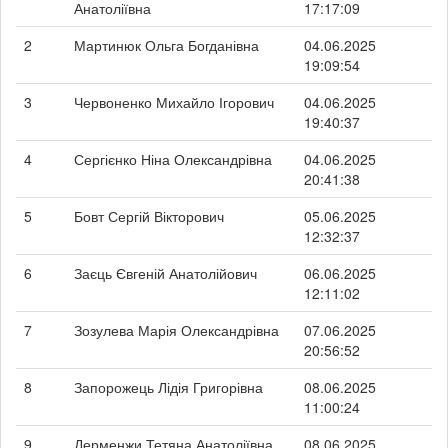
Анатоліївна
17:17:09
2
Мартинюк Ольга Богданівна
04.06.2025
19:09:54
3
Червоненко Михайло Ігорович
04.06.2025
19:40:37
4
Сергієнко Ніна Олександрівна
04.06.2025
20:41:38
5
Бовт Сергій Вікторович
05.06.2025
12:32:37
6
Заєць Євгеній Анатолійович
06.06.2025
12:11:02
7
Зозулева Марія Олександрівна
07.06.2025
20:56:52
8
Запорожець Лідія Григорівна
08.06.2025
11:00:24
9
Дерменжи Тетяна Анатоліївна
08.06.2025