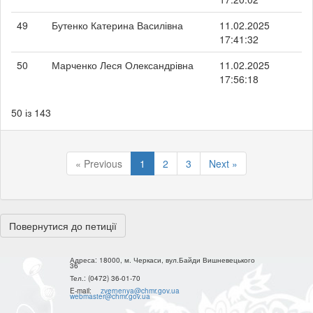
49
Бутенко Катерина Василівна
11.02.2025
17:41:32
50
Марченко Леся Олександрівна
11.02.2025
17:56:18
50 із 143
« Previous
1
2
3
Next »
Повернутися до петиції
Адреса:
18000, м. Черкаси, вул.Байди Вишневецького
36
Тел.:
(0472) 36-01-70
E-mail:
zvernenya@chmr.gov.ua
webmaster@chmr.gov.ua