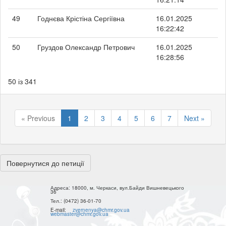
49
Годнєва Крістіна Сергіївна
16.01.2025
16:22:42
50
Груздов Олександр Петрович
16.01.2025
16:28:56
50 із 341
« Previous
1
2
3
4
5
6
7
Next »
Повернутися до петиції
Адреса:
18000, м. Черкаси, вул.Байди Вишневецького
36
Тел.:
(0472) 36-01-70
E-mail:
zvernenya@chmr.gov.ua
webmaster@chmr.gov.ua