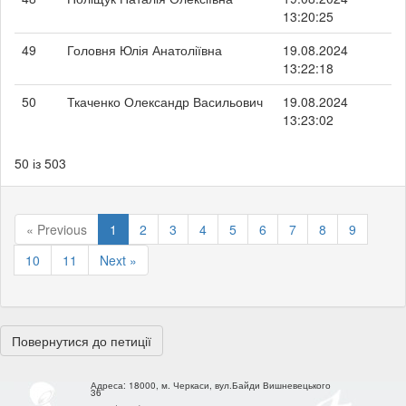
13:20:25
49
Головня Юлія Анатоліївна
19.08.2024
13:22:18
50
Ткаченко Олександр Васильович
19.08.2024
13:23:02
50 із 503
« Previous
1
2
3
4
5
6
7
8
9
10
11
Next »
Повернутися до петиції
Адреса:
18000, м. Черкаси, вул.Байди Вишневецького
36