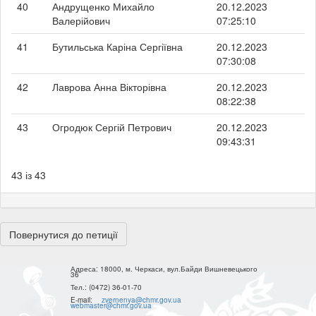
40
Андрущенко Михайло
20.12.2023
Валерійович
07:25:10
41
Бутильська Каріна Сергіївна
20.12.2023
07:30:08
42
Лаврова Анна Вікторівна
20.12.2023
08:22:38
43
Огродюк Сергій Петрович
20.12.2023
09:43:31
43 із 43
Повернутися до петиції
Адреса:
18000, м. Черкаси, вул.Байди Вишневецького
36
Тел.:
(0472) 36-01-70
E-mail:
zvernenya@chmr.gov.ua
webmaster@chmr.gov.ua