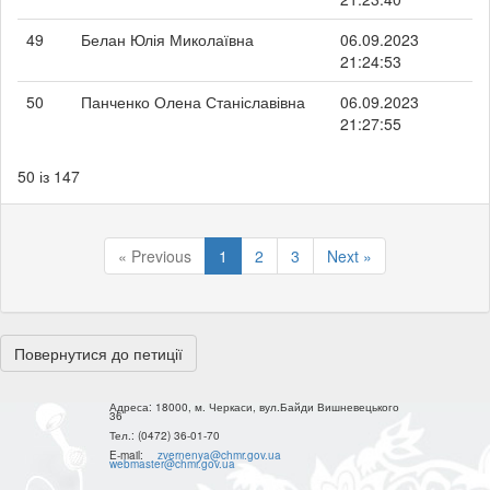
49
Белан Юлія Миколаївна
06.09.2023
21:24:53
50
Панченко Олена Станіславівна
06.09.2023
21:27:55
50 із 147
« Previous
1
2
3
Next »
Повернутися до петиції
Адреса:
18000, м. Черкаси, вул.Байди Вишневецького
36
Тел.:
(0472) 36-01-70
E-mail:
zvernenya@chmr.gov.ua
webmaster@chmr.gov.ua