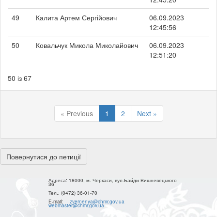
49
Калита Артем Сергійович
06.09.2023
12:45:56
50
Ковальчук Микола Миколайович
06.09.2023
12:51:20
50 із 67
« Previous
1
2
Next »
Повернутися до петиції
Адреса:
18000, м. Черкаси, вул.Байди Вишневецького
36
Тел.:
(0472) 36-01-70
E-mail:
zvernenya@chmr.gov.ua
webmaster@chmr.gov.ua