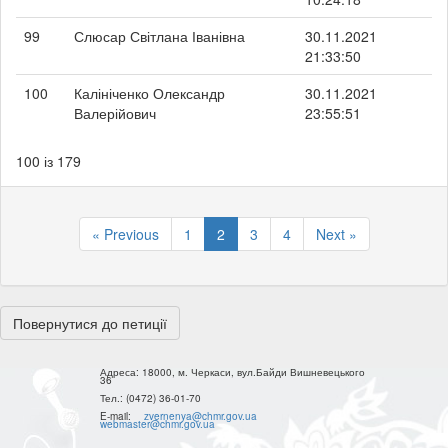
99
Слюсар Світлана Іванівна
30.11.2021
21:33:50
100
Калініченко Олександр
30.11.2021
Валерійович
23:55:51
100 із 179
« Previous
1
2
3
4
Next »
Повернутися до петиції
Адреса:
18000, м. Черкаси, вул.Байди Вишневецького
36
Тел.:
(0472) 36-01-70
E-mail:
zvernenya@chmr.gov.ua
webmaster@chmr.gov.ua