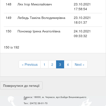
148
Лях Ігор Миколайович
23.10.2021
17:58:54
149
Лебедь Таміла Володимирівна
23.10.2021
18:01:37
150
Пономар Ірина Анатоліївна
24.10.2021
09:33:32
150 із 192
« Previous
1
2
3
4
Next »
Повернутися до петиції
Адреса:
18000, м. Черкаси, вул.Байди Вишневецького
36
Тел.:
(0472) 36-01-70