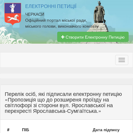
ЕЛЕКТРОННІ ПЕТИЦІЇ
ЧЕРКАСИ
Офіційний портал міської ради,
міського голови, виконавчого комітету
Створити Електронну Петицію
Перелік осіб, які підписали електронну петицію
«Пропозиція що до розширеня проїзду на
світлофорі зі сторони вул. Ярославської на
перехресті Ярославська-Сумгаїтська.»
#
ПІБ
Дата підпису