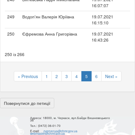
16:07:07
249
Водоп'ян Валерія Юріївна
19.07.2021
16:15:10
250
Єфремова Анна Григорівна
19.07.2021
16:43:26
250 із 266
« Previous
1
2
3
4
5
6
Next »
Повернутися до петиції
Адреса:
18000, м. Черкаси, вул.Байди Вишневецького
36
Тел.:
(0472) 36-01-70
E-mail:
zvernenya@chmr.gov.ua
webmaster@chmr.gov.ua