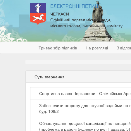
ЕЛЕКТРОННІ ПЕТИЦІЇ
ЧЕРКАСИ
Офіційний портал міської ради,
міського голови, виконавчого комітету
Триває збір підписів
На розгляді
З відпо
Суть звернення
Спортивна слава Черкащини - Олімпійська Аре
Забезпечити огорожу для штучної водойми по ву
буд. 108/2
Облаштування дощової каналізації по непарній
(проблема в районі будинку по вул.Пацаєва, 5)