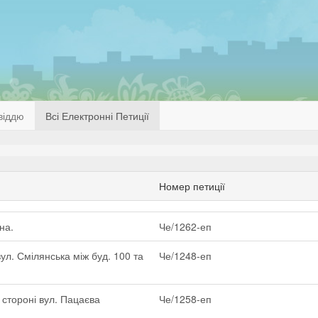
віддю
Всі Електронні Петиції
Номер петиції
на.
Че/1262-еп
л. Смілянська між буд. 100 та
Че/1248-еп
 стороні вул. Пацаєва
Че/1258-еп