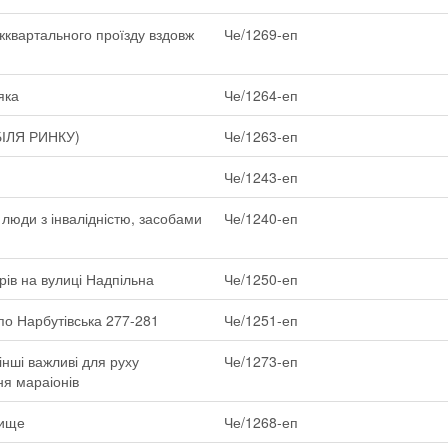
жквартального проїзду вздовж
Че/1269-еп
яка
Че/1264-еп
(БІЛЯ РИНКУ)
Че/1263-еп
Че/1243-еп
люди з інвалідністю, засобами
Че/1240-еп
рів на вулиці Надпільна
Че/1250-еп
 по Нарбутівська 277-281
Че/1251-еп
нші важливі для руху
Че/1273-еп
ня мараіонів
лище
Че/1268-еп