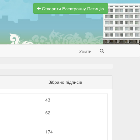
Створити Електронну Петицію
Увійти
Search
Зібрано підписів
43
62
174