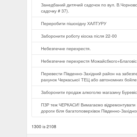
Занедбаний дитячий садочок по вул. В.Чорново
садочку # 37).
Переробити пішохідну ХАЛТУРУ
Заборонити роботу кіоска після 22-00
Небезпечне перехрестя.
Небезпечне перехрестя Можайсбкого+Благові
Перевести Південно-Західний район на забезп
рахунок Черкаської ТЕЦ або автономних бойле
Заборонити продаж алкоголю магазину Буревіс
ПЗР теж ЧЕРКАСИ! Вимагаємо відремонтувати м
дороги біля багатоповерхівок Південно-Західно
1300 із 2108