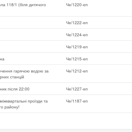
ла 118/1 (біля дитячого
Че/1220-еп
Че/1222-еп
Че/1224-еп
Че/1219-еп
сна
Че/1215-еп
ечення гарячою водою за
Че/1212-еп
рних станцій
ник після 22:00
Че/1227-еп
іжквартальні проїзди та
Че/1187-еп
го району!