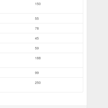
150
55
78
45
59
188
99
250