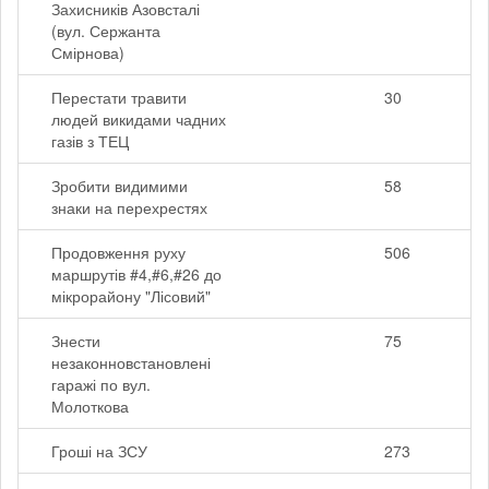
Захисників Азовсталі
(вул. Сержанта
Смірнова)
Перестати травити
30
людей викидами чадних
газів з ТЕЦ
Зробити видимими
58
знаки на перехрестях
Продовження руху
506
маршрутів #4,#6,#26 до
мікрорайону "Лісовий"
Знести
75
незаконновстановлені
гаражі по вул.
Молоткова
Гроші на ЗСУ
273