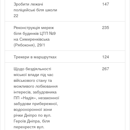
Зробити лежачі
147
поліцейські біля школи
22
Реконструкція мереж
235
біля будинків ЦТП №9
на Симиренківська
(Рябоконя), 29/1
Трекери в маршрутках
124
Щодо бездіяльності
267
міської влади під час
військового стану та
можливого лобіювання
інтересів, забудовника
ПП «Надія», незаконної
забудови прибережної,
водоохоронної зони
річки Дніпро по вул.
Героїв Дніпра, біля
перехрестя вул.