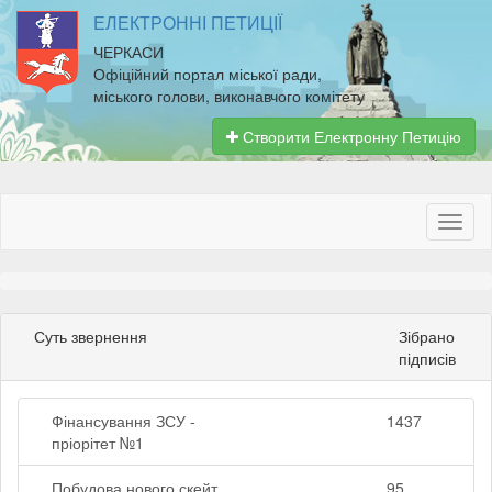
ЕЛЕКТРОННІ ПЕТИЦІЇ
ЧЕРКАСИ
Офіційний портал міської ради,
міського голови, виконавчого комітету
Створити Електронну Петицію
Суть звернення
Зібрано
підписів
Фінансування ЗСУ -
1437
пріорітет №1
Побудова нового скейт
95