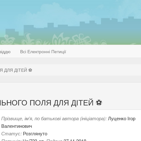
віддю
Всі Електронні Петиції
 ДЛЯ ДІТЕЙ ⚽️
ЬНОГО ПОЛЯ ДЛЯ ДІТЕЙ ⚽️
Прізвище, ім’я, по батькові автора (ініціатора):
Луценко Ігор
Валентинович
Статус:
Розглянуто
Петиція:
Че/723-еп.
Подана
27.11.2018