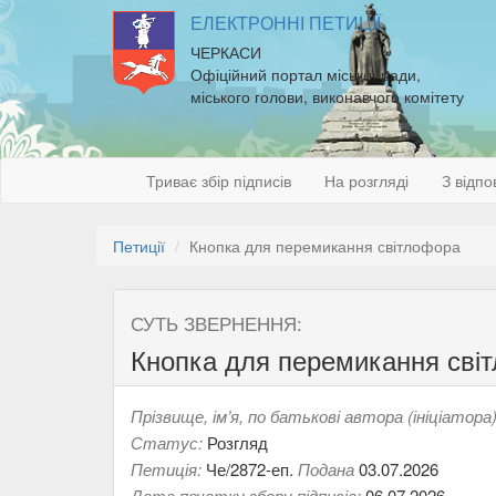
ЕЛЕКТРОННІ ПЕТИЦІЇ
ЧЕРКАСИ
Офіційний портал міської ради,
міського голови, виконавчого комітету
Триває збір підписів
На розгляді
З відпо
Петиції
Кнопка для перемикання світлофора
СУТЬ ЗВЕРНЕННЯ:
Кнопка для перемикання сві
Прізвище, ім’я, по батькові автора (ініціатора)
Статус:
Розгляд
Петиція:
Че/2872-еп.
Подана
03.07.2026
Дата початку збору підписів:
06.07.2026