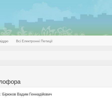
віддю
Всі Електронні Петиції
тлофора
:
Бірюков Вадим Геннадійович