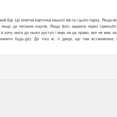
й Бір. Це візитна карточка нашого міста і цього парку. Якщо він
р, якщо це питання коштів. Якщо його закрили через самогубст
я хочу мати до нього доступ і маю на це право, яке не має за
чинити будь-де). До того ж, ті двері, що там встановлені