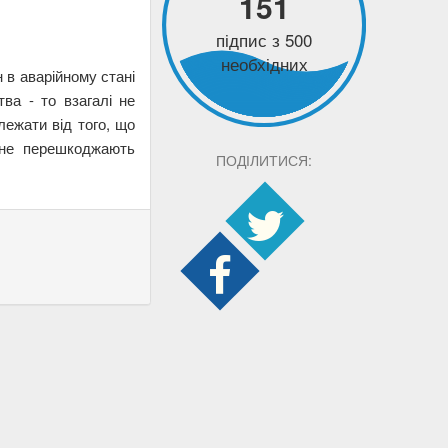
151
підпис з 500
необхідних
 в аварійному стані
ва - то взагалі не
лежати від того, що
, не перешкоджають
ПОДІЛИТИСЯ: