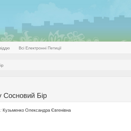
віддю
Всі Електронні Петиції
ір
у Сосновий Бір
:
Кузьменко Олександра Євгенівна