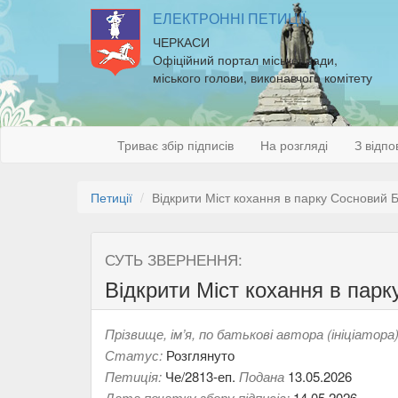
ЕЛЕКТРОННІ ПЕТИЦІЇ
ЧЕРКАСИ
Офіційний портал міської ради,
міського голови, виконавчого комітету
Триває збір підписів
На розгляді
З відпо
Петиції
Відкрити Міст кохання в парку Сосновий Б
СУТЬ ЗВЕРНЕННЯ:
Відкрити Міст кохання в парк
Прізвище, ім’я, по батькові автора (ініціатора)
Статус:
Розглянуто
Петиція:
Че/2813-еп.
Подана
13.05.2026
Дата початку збору підписів:
14.05.2026