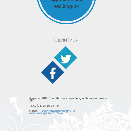
необхідних
ПОДІЛИТИСЯ:
Адреса:
18000, м. Черкаси, вул.Байди Вишневецького
36
Тел.:
(0472) 36-01-70
E-mail:
zvernenya@chmr.gov.ua
webmaster@chmr.gov.ua