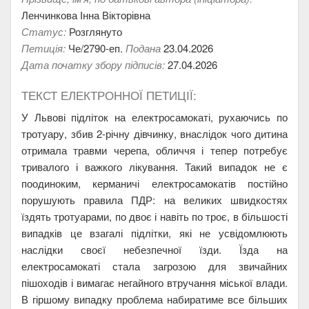
Ленчинкова Інна Вікторівна
Статус:
Розглянуто
Петиція:
Че/2790-еп.
Подана
23.04.2026
Дата початку збору підписів:
27.04.2026
ТЕКСТ ЕЛЕКТРОННОЇ ПЕТИЦІЇ:
У Львові підліток на електросамокаті, рухаючись по
тротуару, збив 2-річну дівчинку, внаслідок чого дитина
отримала травми черепа, обличчя і тепер потребує
тривалого і важкого лікування. Такий випадок не є
поодиноким, керманичі електросамокатів постійно
порушують правила ПДР: на великих швидкостях
їздять тротуарами, по двоє і навіть по троє, в більшості
випадків це взагалі підлітки, які не усвідомлюють
наслідки своєї небезпечної їзди. Їзда на
електросамокаті стала загрозою для звичайних
пішоходів і вимагає негайного втручання міської влади.
В гіршому випадку проблема набиратиме все більших