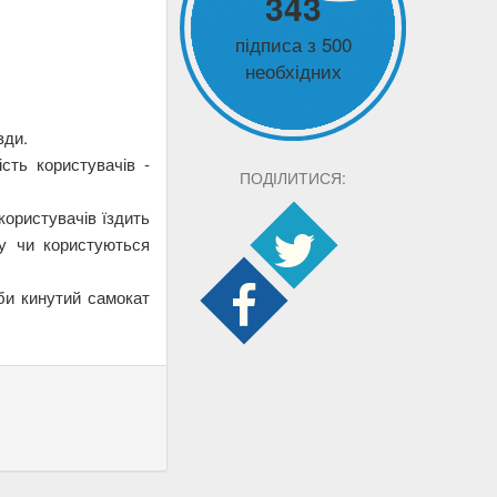
343
підписа з 500
необхідних
зди.
сть користувачів -
ПОДІЛИТИСЯ:
користувачів їздить
ну чи користуються
би кинутий самокат