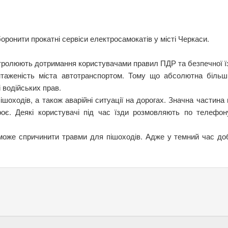
ронити прокатні сервіси електросамокатів у місті Черкаси.
онтролюють дотримання користувачами правил ПДР та безпечної ї
таженість міста автотранспортом. Тому що абсолютна більші
і водійських прав.
оходів, а також аварійні ситуації на дорогах. Значна частина 
роє. Деякі користувачі під час їзди розмовляють по телефо
може спричинити травми для пішоходів. Адже у темний час до