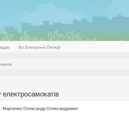
віддю
Всі Електронні Петиції
окатів
у електросамокатів
:
Марченко Олександр Олександрович