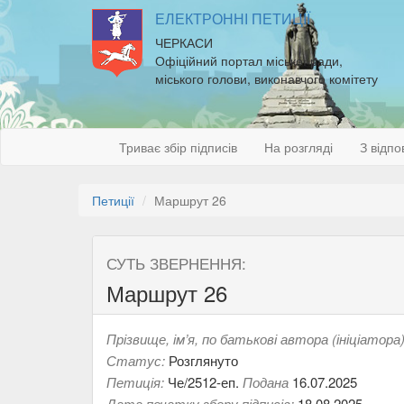
ЕЛЕКТРОННІ ПЕТИЦІЇ
ЧЕРКАСИ
Офіційний портал міської ради,
міського голови, виконавчого комітету
Триває збір підписів
На розгляді
З відпо
Петиції
Маршрут 26
СУТЬ ЗВЕРНЕННЯ:
Маршрут 26
Прізвище, ім’я, по батькові автора (ініціатора)
Статус:
Розглянуто
Петиція:
Че/2512-еп.
Подана
16.07.2025
Дата початку збору підписів:
18.08.2025