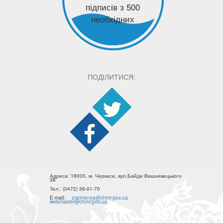
підписів з 500
необхідних
ПОДІЛИТИСЯ:
Адреса:
18000, м. Черкаси, вул.Байди Вишневецького
36
Тел.:
(0472) 36-01-70
E-mail:
zvernenya@chmr.gov.ua
webmaster@chmr.gov.ua