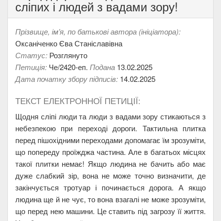
сліпих і людей з вадами зору!
Прізвище, ім’я, по батькові автора (ініціатора):
Оксаніченко Єва Станіславівна
Статус:
Розглянуто
Петиція:
Че/2420-еп.
Подана
13.02.2025
Дата початку збору підписів:
14.02.2025
ТЕКСТ ЕЛЕКТРОННОЇ ПЕТИЦІЇ:
Щодня сліпі люди та люди з вадами зору стикаються з
небезпекою при переході дороги. Тактильна плитка
перед пішохідними переходами допомагає їм зрозуміти,
що попереду проїжджа частина. Але в багатьох місцях
такої плитки немає! Якщо людина не бачить або має
дуже слабкий зір, вона не може точно визначити, де
закінчується тротуар і починається дорога. А якщо
людина ще й не чує, то вона взагалі не може зрозуміти,
що перед нею машини. Це ставить під загрозу її життя.