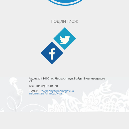
ПОДІЛИТИСЯ:
Адреса:
18000, м. Черкаси, вул.Байди Вишневецького
36
Тел.:
(0472) 36-01-70
E-mail:
zvernenya@chmr.gov.ua
webmaster@chmr.gov.ua