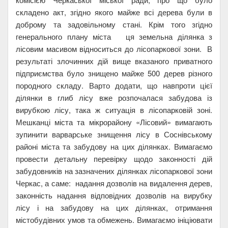
складено акт, згідно якого майже всі дерева були в
доброму та задовільному стані. Крім того згідно
генерального плану міста ця земельна ділянка з
лісовим масивом відноситься до лісопаркової зони. В
результаті злочинних дій вище вказаного приватного
підприємства було знищено майже 500 дерев різного
породного складу. Варто додати, що навпроти цієї
ділянки в глиб лісу вже розпочалася забудова із
вирубкою лісу, така ж ситуація в лісопарковій зоні.
Мешканці міста та мікрорайону «Лісовий» вимагають
зупинити варварське знищення лісу в Соснівському
районі міста та забудову на цих ділянках. Вимагаємо
провести детальну перевірку щодо законності дій
забудовників на зазначених ділянках лісопаркової зони
Черкас, а саме: надання дозволів на видалення дерев,
законність надання відповідних дозволів на вирубку
лісу і на забудову на цих ділянках, отримання
містобудівних умов та обмежень. Вимагаємо ініціювати