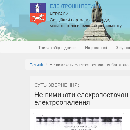
ЕЛЕКТРОННІ ПЕТИЦІЇ
ЧЕРКАСИ
Офіційний портал міської ради,
міського голови, виконавчого комітету
Триває збір підписів
На розгляді
З відпо
Петиції
Не вимикати елекропостачання багатопове
СУТЬ ЗВЕРНЕННЯ:
Не вимикати елекропостачанн
електроопалення!