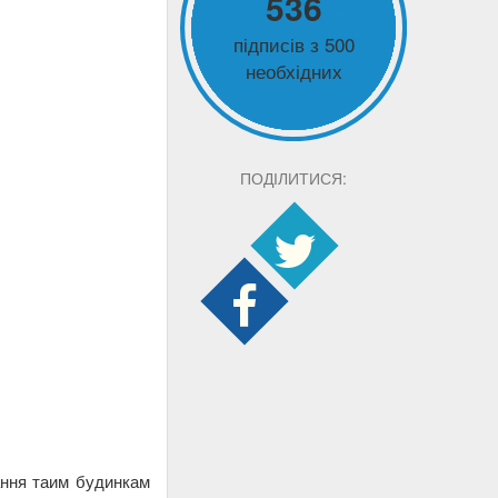
536
підписів з 500
необхідних
ПОДІЛИТИСЯ:
ання таим будинкам