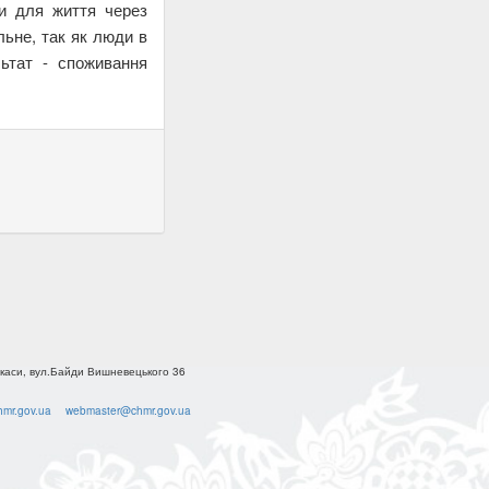
ми для життя через
льне, так як люди в
ьтат - споживання
каси, вул.Байди Вишневецького 36
mr.gov.ua
webmaster@chmr.gov.ua