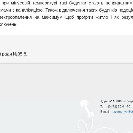
 при мінусовій температурі такі будинки стають непридатни
емами з каналізацією! Також відключення таких будинків недоці
лектроопалення на максимум щоб прогріти житло і як резул
дключень!
ї ради №35-8.
Адреса:
18000, м. Чер
Тел.:
(0472) 36-01-70
E-mail:
zvernenya@ch