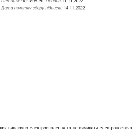
Петиція:
Че/1895-еп.
Подана
11.11.2022
Дата початку збору підписів:
14.11.2022
яких виключно електроопалення та не вимикати електропостач