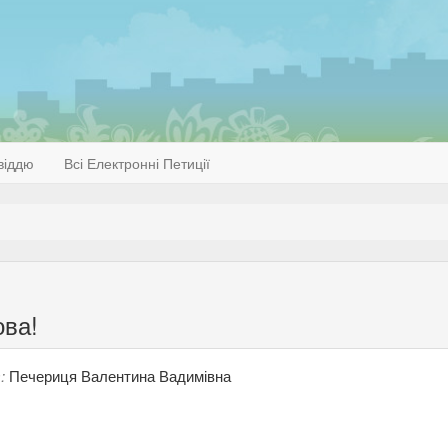
віддю
Всі Електронні Петиції
ва!
:
Печериця Валентина Вадимівна