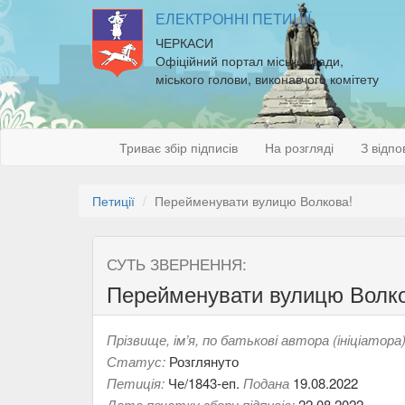
ЕЛЕКТРОННІ ПЕТИЦІЇ
ЧЕРКАСИ
Офіційний портал міської ради,
міського голови, виконавчого комітету
Триває збір підписів
На розгляді
З відпо
Петиції
Перейменувати вулицю Волкова!
СУТЬ ЗВЕРНЕННЯ:
Перейменувати вулицю Волко
Прізвище, ім’я, по батькові автора (ініціатора)
Статус:
Розглянуто
Петиція:
Че/1843-еп.
Подана
19.08.2022
Дата початку збору підписів:
22.08.2022