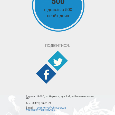
500
підписів з 500
необхідних
ПОДІЛИТИСЯ:
Адреса:
18000, м. Черкаси, вул.Байди Вишневецького
36
Тел.:
(0472) 36-01-70
E-mail:
zvernenya@chmr.gov.ua
webmaster@chmr.gov.ua