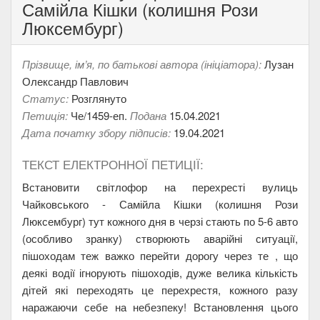
Самійла Кішки (колишня Рози
Люксембург)
Прізвище, ім’я, по батькові автора (ініціатора):
Лузан
Олександр Павлович
Статус:
Розглянуто
Петиція:
Че/1459-еп.
Подана
15.04.2021
Дата початку збору підписів:
19.04.2021
ТЕКСТ ЕЛЕКТРОННОЇ ПЕТИЦІЇ:
Встановити світлофор на перехресті вулиць
Чайковського - Самійла Кішки (колишня Рози
Люксембург) тут кожного дня в черзі стають по 5-6 авто
(особливо зранку) створюють аварійні ситуації,
пішоходам теж важко перейти дорогу через те , що
деякі водії ігнорують пішоходів, дуже велика кількість
дітей які переходять це перехрестя, кожного разу
наражаючи себе на небезпеку! Встановлення цього