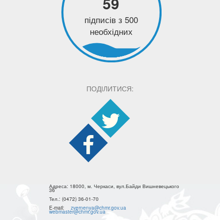
59
підписів з 500
необхідних
ПОДІЛИТИСЯ:
Адреса:
18000, м. Черкаси, вул.Байди Вишневецького
36
Тел.:
(0472) 36-01-70
E-mail:
zvernenya@chmr.gov.ua
webmaster@chmr.gov.ua